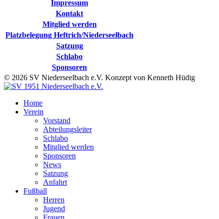
Impressum
Kontakt
Mitglied werden
Platzbelegung Heftrich/Niederseelbach
Satzung
Schlabo
Sponsoren
© 2026 SV Niederseelbach e.V. Konzept von Kenneth Hüdig
Home
Verein
Vorstand
Abteilungsleiter
Schlabo
Mitglied werden
Sponsoren
News
Satzung
Anfahrt
Fußball
Herren
Jugend
Frauen